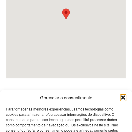
Gerenciar o consentimento
Contactos
Para fornecer as melhores experiências, usamos tecnologias como
cookies para armazenar e/ou acessar informações do dispositivo. O
consentimento para essas tecnologias nos permitirá processar dados
PRISMÉDICA - Reciclagem e Informação Médica Lda
como comportamento de navegação ou IDs exclusivos neste site. Não
Avenida Miguel Bombarda 61-R/C Esq
consentir ou retirar o consentimento pode afetar negativamente certos