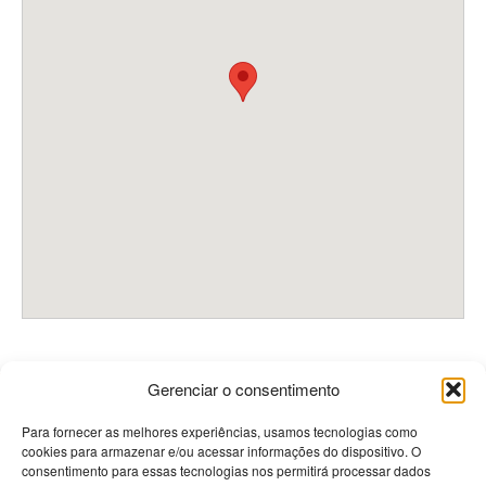
Gerenciar o consentimento
Contactos
Para fornecer as melhores experiências, usamos tecnologias como
cookies para armazenar e/ou acessar informações do dispositivo. O
consentimento para essas tecnologias nos permitirá processar dados
PRISMÉDICA - Reciclagem e Informação Médica Lda