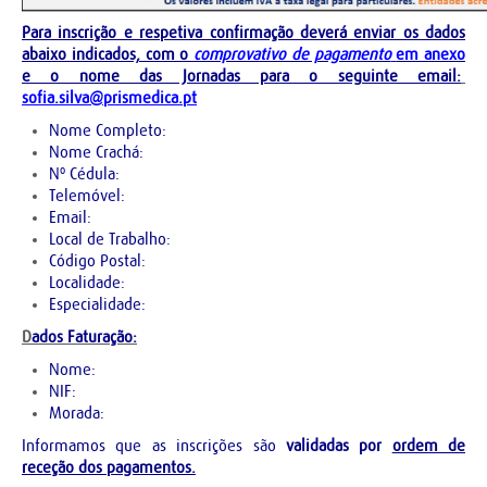
Para inscrição e respetiva confirmação deverá enviar os dados
abaixo indicados, com o
comprovativo de pagamento
em anexo
e o nome das Jornadas para o seguinte email:
sofia.silva@prismedica.pt
Nome Completo:
Nome Crachá:
Nº Cédula:
Telemóvel:
Email:
Local de Trabalho:
Código Postal:
Localidade:
Especialidade:
D
ados Faturação:
Nome:
NIF:
Morada:
Informamos que as inscrições
são
validadas por
ordem de
receção dos pagamentos.