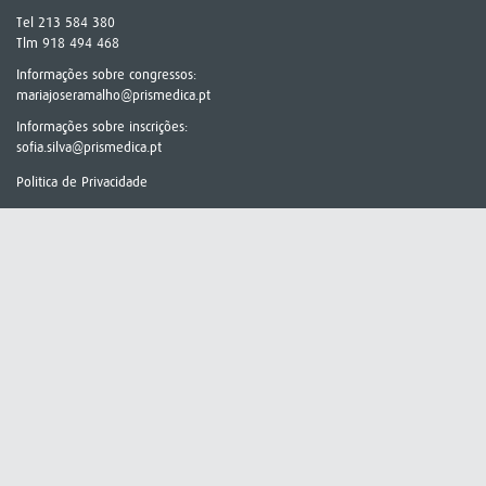
Tel 213 584 380
Tlm 918 494 468
Informações sobre congressos:
mariajoseramalho@prismedica.pt
Informações sobre inscrições:
sofia.silva@prismedica.pt
Politica de Privacidade