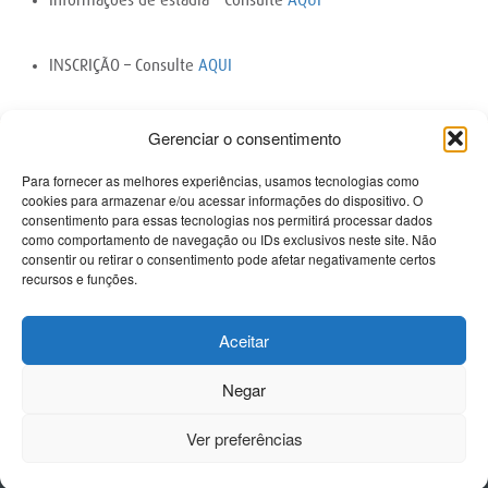
Informações de estadia – Consulte
AQUI
INSCRIÇÃO – Consulte
AQUI
Gerenciar o consentimento
Contactos
Para fornecer as melhores experiências, usamos tecnologias como
cookies para armazenar e/ou acessar informações do dispositivo. O
consentimento para essas tecnologias nos permitirá processar dados
PRISMÉDICA - Reciclagem e Informação Médica Lda
como comportamento de navegação ou IDs exclusivos neste site. Não
Avenida Miguel Bombarda 61-R/C Esq
consentir ou retirar o consentimento pode afetar negativamente certos
1050-161 Lisboa
recursos e funções.
Tel 213 584 380
Tlm 918 494 468
Aceitar
Informações sobre congressos:
mariajoseramalho@prismedica.pt
Negar
Informações sobre inscrições:
sofia.silva@prismedica.pt
Ver preferências
Politica de Privacidade