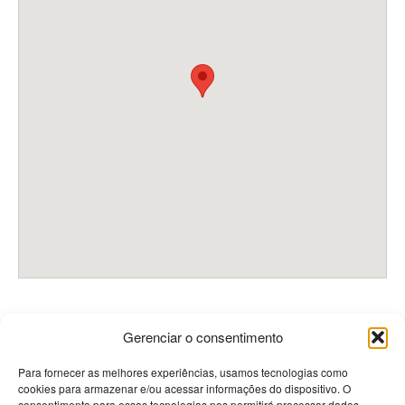
Gerenciar o consentimento
Contactos
Para fornecer as melhores experiências, usamos tecnologias como
cookies para armazenar e/ou acessar informações do dispositivo. O
consentimento para essas tecnologias nos permitirá processar dados
PRISMÉDICA - Reciclagem e Informação Médica Lda