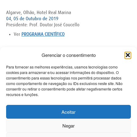
Algarve, Olhão, Hotel Real Marina
04, 05 de Outubro de 2019
Presidente: Prof. Doutor José Coucello
Ver
PROGRAMA CIENTÍFICO
Gerenciar o consentimento
Contactos
Para fornecer as melhores experiências, usamos tecnologias como
cookies para armazenar e/ou acessar informações do dispositivo. O
consentimento para essas tecnologias nos permitirá processar dados
PRISMÉDICA - Reciclagem e Informação Médica Lda
como comportamento de navegação ou IDs exclusivos neste site. Não
Avenida Miguel Bombarda 61-R/C Esq
consentir ou retirar o consentimento pode afetar negativamente certos
1050-161 Lisboa
recursos e funções.
Tel 213 584 380
Tlm 918 494 468
Aceitar
Informações sobre congressos:
mariajoseramalho@prismedica.pt
Negar
Informações sobre inscrições:
sofia.silva@prismedica.pt