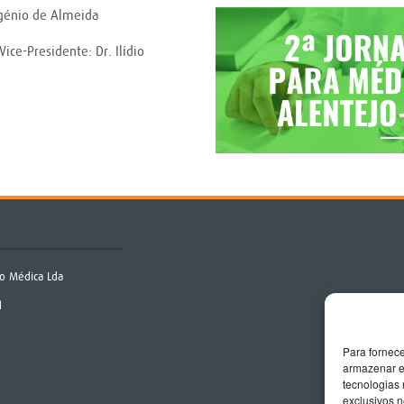
ugénio de Almeida
Vice-Presidente: Dr. Ilídio
o Médica Lda
q
Para fornec
armazenar e
tecnologias
exclusivos n