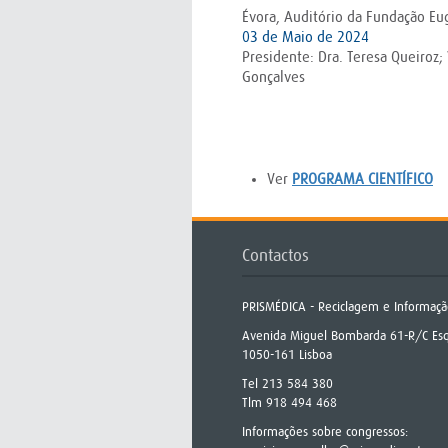
Évora, Auditório da Fundação E
03 de Maio de 2024
Presidente: Dra. Teresa Queiroz; 
Gonçalves
Ver
PROGRAMA CIENTÍFICO
Contactos
PRISMÉDICA - Reciclagem e Informaçã
Avenida Miguel Bombarda 61-R/C Es
1050-161 Lisboa
Tel 213 584 380
Tlm 918 494 468
Informações sobre congressos: