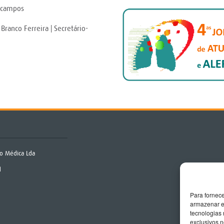
recampos
Branco Ferreira | Secretário-
o Médica Lda
q
Para fornec
armazenar e
tecnologias
exclusivos n