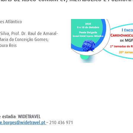
es Atlântico
Silva, Prof. Dr. Raul de Amaral-
Maria da Conceição Gomes;
oura Reis
e
estadia
:
WIDETRAVEL
e.
borges@widetravel.pt
– 210 436 971