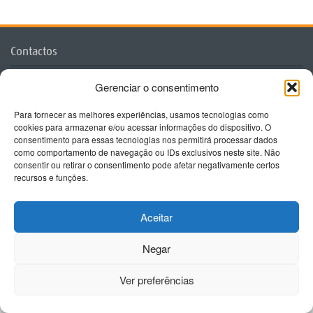
Contactos
Gerenciar o consentimento
PRISMÉDICA - Reciclagem e Informação Médica Lda
Avenida Miguel Bombarda 61-R/C Esq
Para fornecer as melhores experiências, usamos tecnologias como
1050-161 Lisboa
cookies para armazenar e/ou acessar informações do dispositivo. O
consentimento para essas tecnologias nos permitirá processar dados
Tel 213 584 380
como comportamento de navegação ou IDs exclusivos neste site. Não
Tlm 918 494 468
consentir ou retirar o consentimento pode afetar negativamente certos
Informações sobre congressos:
recursos e funções.
mariajoseramalho@prismedica.pt
Informações sobre inscrições:
Aceitar
sofia.silva@prismedica.pt
Politica de Privacidade
Negar
Ver preferências