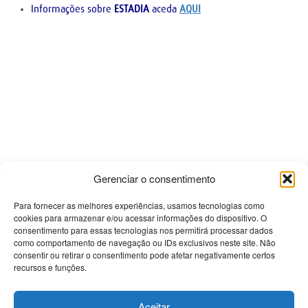
Informações sobre
ESTADIA
aceda
AQUI
Gerenciar o consentimento
Contactos
Para fornecer as melhores experiências, usamos tecnologias como
cookies para armazenar e/ou acessar informações do dispositivo. O
consentimento para essas tecnologias nos permitirá processar dados
PRISMÉDICA - Reciclagem e Informação Médica Lda
como comportamento de navegação ou IDs exclusivos neste site. Não
Avenida Miguel Bombarda 61-R/C Esq
consentir ou retirar o consentimento pode afetar negativamente certos
1050-161 Lisboa
recursos e funções.
Tel 213 584 380
Tlm 918 494 468
Aceitar