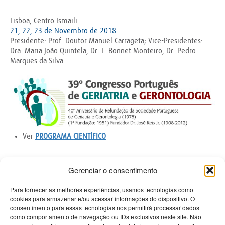
Lisboa, Centro Ismaili
21, 22, 23 de Novembro de 2018
Presidente: Prof. Doutor Manuel Carrageta; Vice-Presidentes:
Dra. Maria João Quintela, Dr. L. Bonnet Monteiro, Dr. Pedro
Marques da Silva
Ver
PROGRAMA CIENTÍFICO
Gerenciar o consentimento
Contactos
Para fornecer as melhores experiências, usamos tecnologias como
cookies para armazenar e/ou acessar informações do dispositivo. O
consentimento para essas tecnologias nos permitirá processar dados
PRISMÉDICA - Reciclagem e Informação Médica Lda
como comportamento de navegação ou IDs exclusivos neste site. Não
Avenida Miguel Bombarda 61-R/C Esq