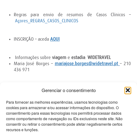
Regras para envio de resumos de Casos Clínicos –
Açores_REGRAS_CASOS_CLINICOS
INSCRIÇÃO – aceda
AQUI
Informações sobre
viagem
e
estadia
:
WIDETRAVEL
Maria José Borges –
mariajose.borges@widetravel.pt
– 210
436 971
Gerenciar o consentimento
Contactos
Para fornecer as melhores experiências, usamos tecnologias como
cookies para armazenar e/ou acessar informações do dispositivo. O
consentimento para essas tecnologias nos permitirá processar dados
PRISMÉDICA - Reciclagem e Informação Médica Lda
como comportamento de navegação ou IDs exclusivos neste site. Não
Avenida Miguel Bombarda 61-R/C Esq
consentir ou retirar o consentimento pode afetar negativamente certos
1050-161 Lisboa
recursos e funções.
Tel 213 584 380